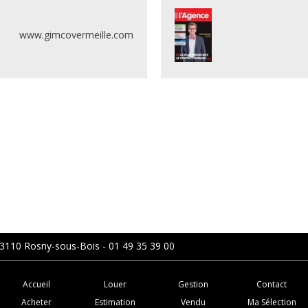
www.gimcovermeille.com
93110 Rosny-sous-Bois - 01 49 35 39 00
Accueil
Louer
Gestion
Contact
Acheter
Estimation
Vendu
Ma Sélection